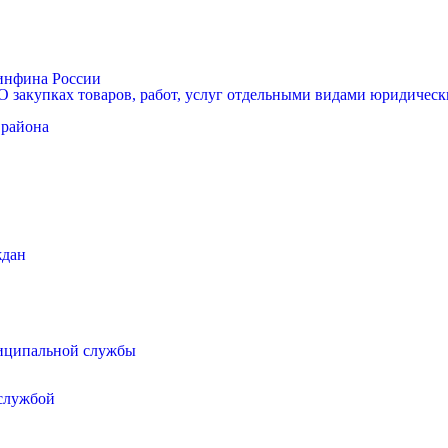
Минфина России
 закупках товаров, работ, услуг отдельными видами юридически
 района
ждан
иципальной службы
 службой