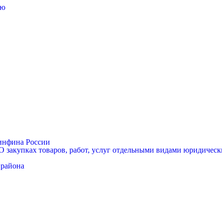
лю
Минфина России
 закупках товаров, работ, услуг отдельными видами юридически
 района