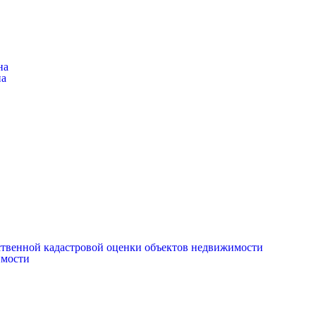
на
на
рственной кадастровой оценки объектов недвижимости
имости