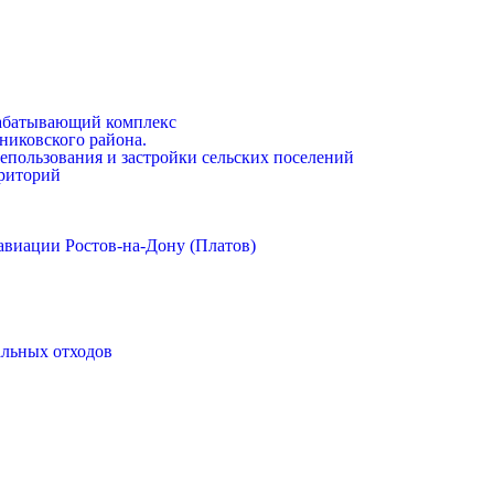
абатывающий комплекс
никовского района.
епользования и застройки сельских поселений
риторий
авиации Ростов-на-Дону (Платов)
альных отходов