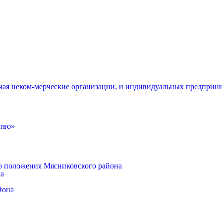
чая неком-мерческие организации, и индивидуальных предприни
тво»
о положения Мясниковского района
ка
йона