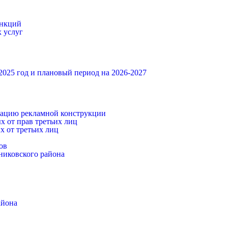
ункций
 услуг
025 год и плановый период на 2026-2027
атацию рекламной конструкции
х от прав третьих лиц
 от третьих лиц
ов
никовского района
айона