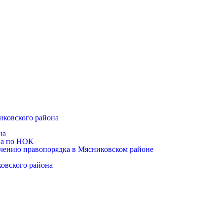
иковского района
на
на по НОК
чению правопорядка в Мясниковском районе
ковского района