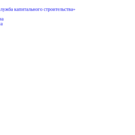
лужба капитального строительства»
на
на