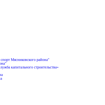
 спорт Мясниковского района"
она"
лужба капитального строительства»
на
на