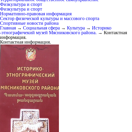
Физкультура и спорт
Физкультура и спорт
Нормативно-правовая информация
Сектор физической культуры и массового спорта
Спортивные новости района
Главная
→
Социальная сфера
→
Культура
→
Историко
-этнографичекий музей Мясниковского района.
→
Контактная
информация.
Контактная информация.