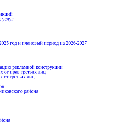
ункций
 услуг
025 год и плановый период на 2026-2027
атацию рекламной конструкции
х от прав третьих лиц
 от третьих лиц
ов
никовского района
айона