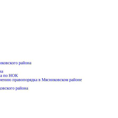
иковского района
на
на по НОК
чению правопорядка в Мясниковском районе
ковского района