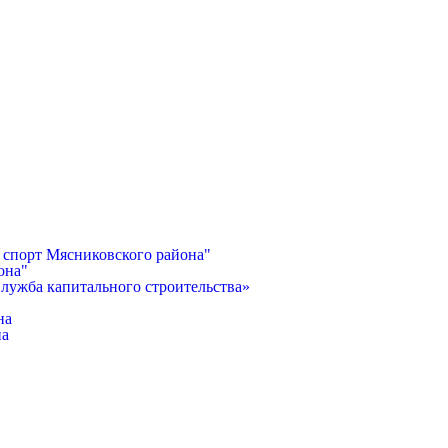
 спорт Мясниковского района"
она"
лужба капитального строительства»
на
на