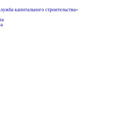
лужба капитального строительства»
на
на