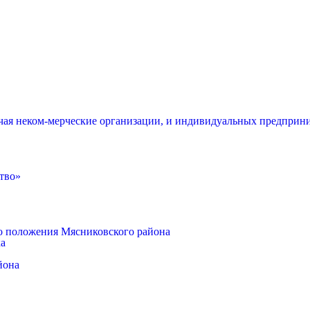
чая неком-мерческие организации, и индивидуальных предприни
тво»
о положения Мясниковского района
ка
йона