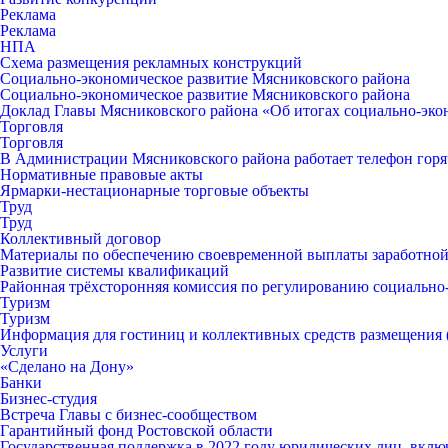
Реклама
Реклама
НПА
Схема размещения рекламных конструкций
Социально-экономическое развитие Мясниковского района
Социально-экономическое развитие Мясниковского района
Доклад Главы Мясниковского района «Об итогах социально-экон
Торговля
Торговля
В Администрации Мясниковского района работает телефон горяч
Нормативные правовые акты
Ярмарки-нестационарные торговые объекты
Труд
Труд
Коллективный договор
Материалы по обеспечению своевременной выплаты заработной
Развитие системы квалификаций
Районная трёхсторонняя комиссия по регулированию социальн
Туризм
Туризм
Информация для гостиниц и коллективных средств размещения
Услуги
«Сделано на Дону»
Банки
Бизнес-студия
Встреча Главы с бизнес-сообществом
Гарантийный фонд Ростовской области
Государственная поддержка в 2022 году юридических лиц, вклю