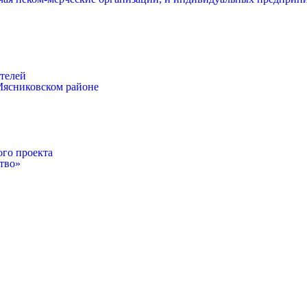
телей
Мясниковском районе
ого проекта
тво»