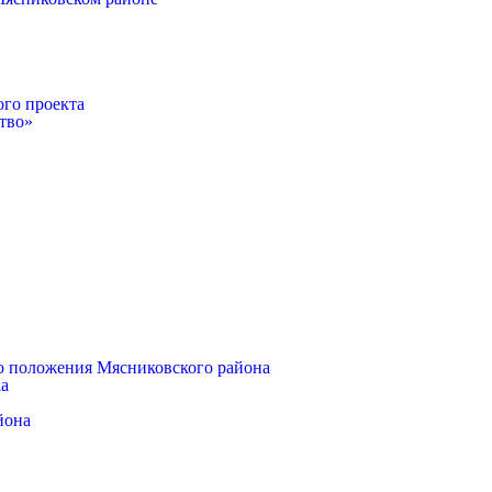
ого проекта
тво»
о положения Мясниковского района
ка
йона