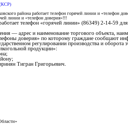
 (КСР)
ского района работает телефон горячей линии и «телефон дове
ей линии и «телефон доверия»!!!
работает телефон
«горячей линии»
(86349) 2-14-59
для
ния — адрес и наименование торгового объекта, наиме
елефоны доверия» по которому граждане сообщают ин
дарственном регулировании производства и оборота э
алкогольной продукции»:
на;
айону;
иринян Тигран Григорьевич.
Области»