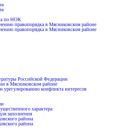
на
на
на по НОК
чению правопорядка в Мясниковском районе
чению правопорядка в Мясниковском районе
уратуры Российской Федерации
ии в Мясниковском районе
и урегулированию конфликта интересов
ии
имущественного характера
для заполнения
ковского района
ковского района