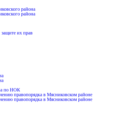
иковского района
иковского района
 защите их прав
на
на
на по НОК
чению правопорядка в Мясниковском районе
чению правопорядка в Мясниковском районе