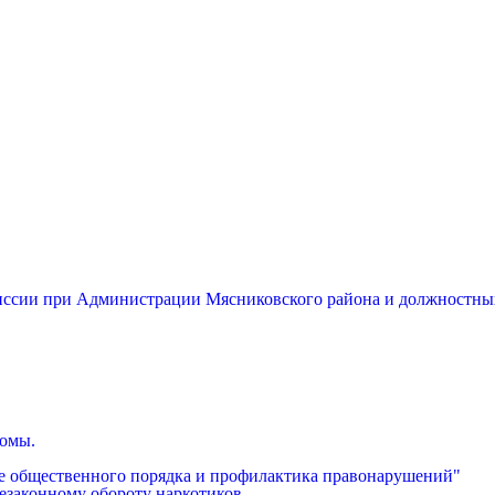
миссии при Администрации Мясниковского района и должностны
бомы.
е общественного порядка и профилактика правонарушений"
езаконному обороту наркотиков