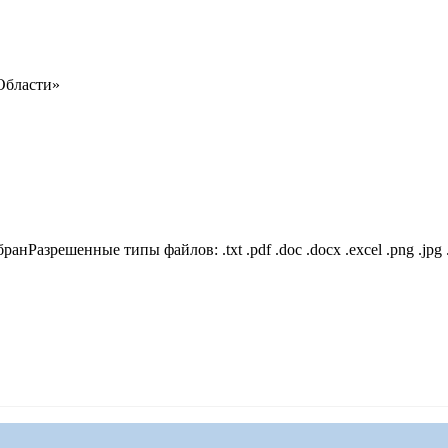
Области»
бран
Разрешенные типы файлов: .txt .pdf .doc .docx .excel .png .jpg 